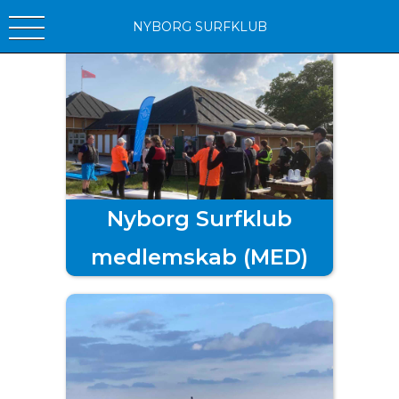
NYBORG SURFKLUB
Nyborg Surfklub
medlemskab
(MED)