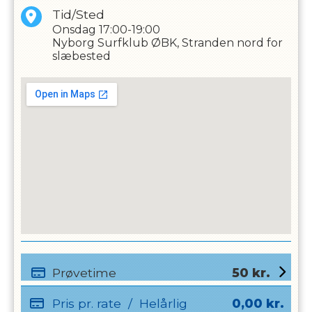
Tid/Sted
Onsdag
17:00-19:00
Nyborg Surfklub ØBK, Stranden nord for
slæbested
Prøvetime
50
kr.
Pris pr. rate
/
Helårlig
0,00
kr.