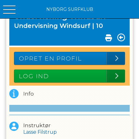
NYBORG SURFKLUB
Undervisning Windsurf
Undervisning Windsurf |
10
OPRET EN PROFIL
LOG IND
Info
Instruktør
Lasse Filstrup