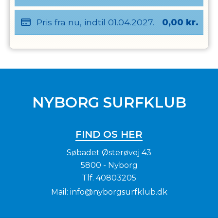
Pris fra nu, indtil
01.04.2027
.
0,00
kr.
NYBORG SURFKLUB
FIND OS HER
Søbadet Østerøvej 43
5800 - Nyborg
Tlf.
40803205
Mail:
info@nyborgsurfklub.dk