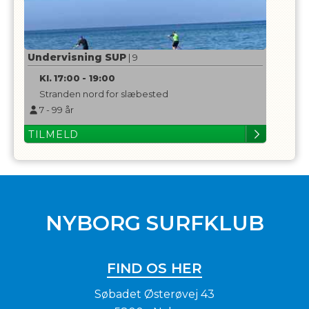
Undervisning SUP
| 9
Kl.
17:00
-
19:00
Stranden nord for slæbested
7
-
99
år
TILMELD
NYBORG SURFKLUB
FIND OS HER
Søbadet Østerøvej 43