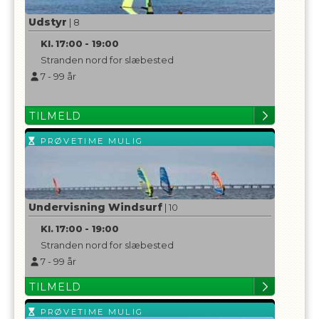
Udstyr
| 8
Kl.
17:00
-
19:00
Stranden nord for slæbested
7
-
99
år
TILMELD
PRØVETIME MULIG
Undervisning Windsurf
| 10
Kl.
17:00
-
19:00
Stranden nord for slæbested
7
-
99
år
TILMELD
PRØVETIME MULIG