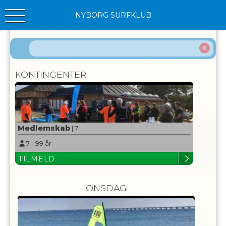
NYBORG SURFKLUB
Filtrer
KONTINGENTER
Medlemskab
| 7
7
-
99
år
TILMELD
ONSDAG