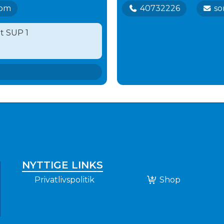
com
40732226
so
t SUP 1
NYTTIGE LINKS
Privatlivspolitik
Shop