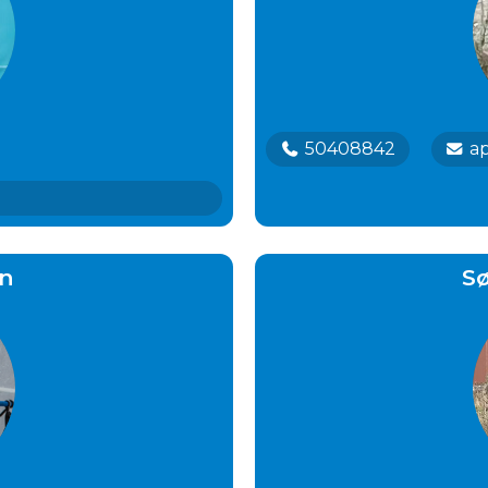
50408842
a
en
Sø