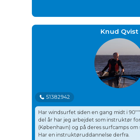
Knud Qvist
51382942
Har windsurfet siden en gang midt i 90''
del år har jeg arbejdet som instruktør f
(København) og på deres surfcamps om
Har en instruktøruddannelse derfra.