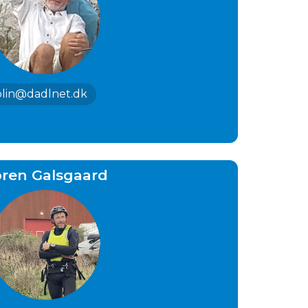
plin@dadlnet.dk
ren Galsgaard