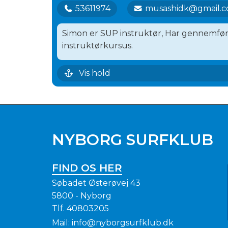
53611974
musashidk@gmail.
Simon er SUP instruktør, Har gennemfør
instruktørkursus.
Undervisning SUP
Vis hold
NYBORG SURFKLUB
FIND OS HER
Søbadet Østerøvej 43
5800 - Nyborg
Tlf.
40803205
Mail:
info@nyborgsurfklub.dk