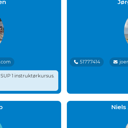
en
Jør
.com
51777414
joe
 SUP 1 instruktørkursus.
p
Niels