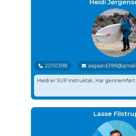
Heidi Jørgens
22110398
aagaard398@gmail
Heidi er SUP instruktør, Har gennemført
Lasse Filstru