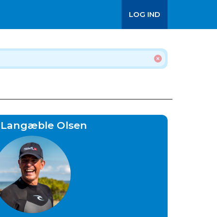
LOG IND
 Langæble Olsen