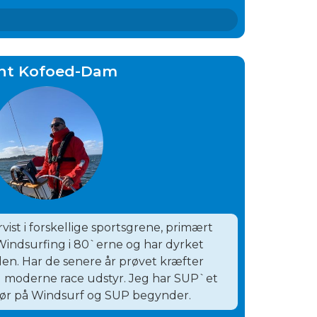
nt Kofoed-Dam
ist i forskellige sportsgrene, primært
Windsurfing i 80`erne og har dyrket
siden. Har de senere år prøvet kræfter
moderne race udstyr. Jeg har SUP`et
ktør på Windsurf og SUP begynder.