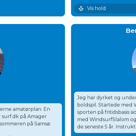
Udstyr
Vis hold
Be
Jeg har dyrket og underv
boldspil. Startede med 
''erne amatørplan. En
sporten på fritidsbasis 
or surf.dk på Amager
med WindsurfSlalom og 
 sommeren på Samsø.
de seneste 5 år. Instru