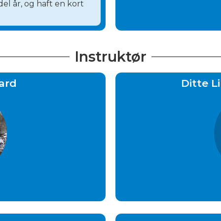
el år, og haft en kort
Instruktør
ard
Ditte 