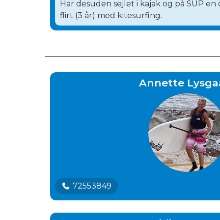
Har desuden sejlet i kajak og på SUP en d
flirt (3 år) med kitesurfing.
Annette Lysga
72553849