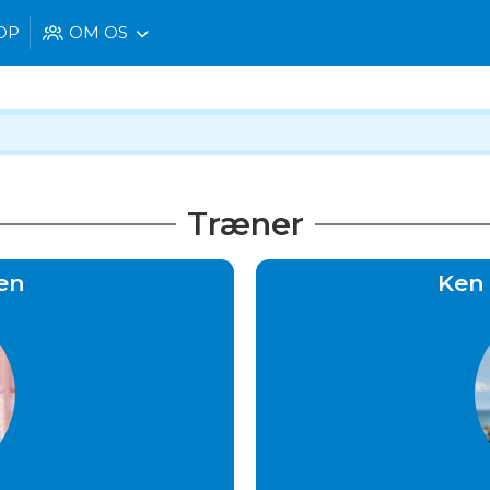
OP
OM OS
Træner
sen
Ken